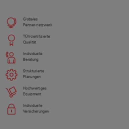
Globales
Partner-netzwerk
TÜV-zertifizierte
Qualität
Individuelle
Beratung
Strukturierte
Planungen
Hochwertiges
Equipment
Individuelle
Versicherungen