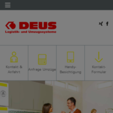
Mobilmenü
Kontakt &
Handy-
Kontakt-
Anfrage Umzüge
Anfahrt
Besichtigung
Formular