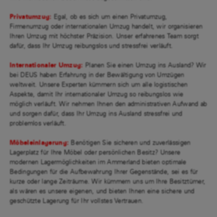
Privatumzug:
Egal, ob es sich um einen Privatumzug,
Firmenumzug oder internationalen Umzug handelt, wir organisieren
Ihren Umzug mit höchster Präzision. Unser erfahrenes Team sorgt
dafür, dass Ihr Umzug reibungslos und stressfrei verläuft.
Internationaler Umzug:
Planen Sie einen Umzug ins Ausland? Wir
bei DEUS haben Erfahrung in der Bewältigung von Umzügen
weltweit. Unsere Experten kümmern sich um alle logistischen
Aspekte, damit Ihr internationaler Umzug so reibungslos wie
möglich verläuft. Wir nehmen Ihnen den administrativen Aufwand ab
und sorgen dafür, dass Ihr Umzug ins Ausland stressfrei und
problemlos verläuft.
Möbeleinlagerung:
Benötigen Sie sicheren und zuverlässigen
Lagerplatz für Ihre Möbel oder persönlichen Besitz? Unsere
modernen Lagermöglichkeiten im Ammerland bieten optimale
Bedingungen für die Aufbewahrung Ihrer Gegenstände, sei es für
kurze oder lange Zeiträume. Wir kümmern uns um Ihre Besitztümer,
als wären es unsere eigenen, und bieten Ihnen eine sichere und
geschützte Lagerung für Ihr vollstes Vertrauen.