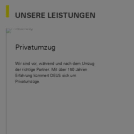
UNSERE LEISTUNGEN
Privatumzug
Firme
Wir sind vor, während und nach dem Umzug
Wenn ein U
der richtige Partner. Mit über 150 Jahren
eine genaue
Erfahrung kümmert DEUS sich um
Sie bei Ih
Privatumzüge.
langjährige