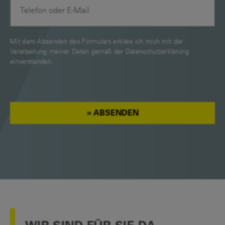
Mit dem Absenden des Formulars erkläre ich mich mit der
Verarbeitung meiner Daten gemäß der
Datenschutzerklärung
einverstanden.
ABSENDEN