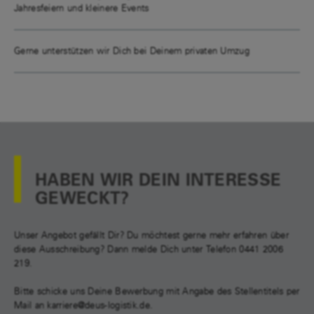
Jahresfeiern und kleinere Events
Gerne unterstützen wir Dich bei Deinem privaten Umzug
HABEN WIR DEIN INTERESSE
GEWECKT?
Unser Angebot gefällt Dir? Du möchtest gerne mehr erfahren über
diese Ausschreibung? Dann melde Dich unter Telefon 0441 2006
219.
Bitte schicke uns Deine Bewerbung mit Angabe des Stellentitels per
Mail an karriere@deus-logistik.de.