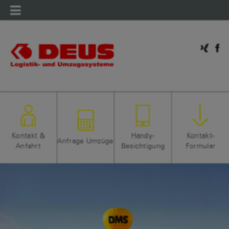
Mobilmenü
Kontakt &
Handy-
Kontakt-
Anfrage Umzüge
Anfahrt
Besichtigung
Formular