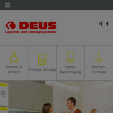
Mobilmenü
Kontakt &
Handy-
Kontakt-
Anfrage Umzüge
Anfahrt
Besichtigung
Formular