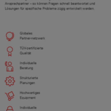
Ansprechpartner – so können Fragen schnell beantwortet und
Lösungen für spezifische Probleme zügig entwickelt werden.
Globales
Partner-netzwerk
TÜV-zertifizierte
Qualität
Individuelle
Beratung
Strukturierte
Planungen
Hochwertiges
Equipment
Individuelle