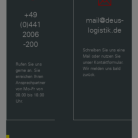
+49
mail@deus-
(0)441
logistik.de
2006
-200
Schreiben Sie uns eine
Mail oder nutzen Sie
unser Kontaktformular.
Rufen Sie uns
Wir melden uns bald
gerne an. Sie
zurück.
erreichen Ihren
Ansprechpartner
von Mo–Fr von
08.00 bis 18.00
Uhr.