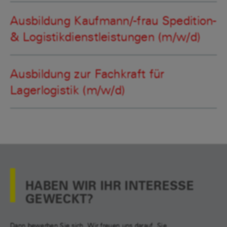
Ausbildung Kaufmann/-frau Spedition-
& Logistikdienstleistungen (m/w/d)
Ausbildung zur Fachkraft für
Lagerlogistik (m/w/d)
HABEN WIR IHR INTERESSE
GEWECKT?
Dann bewerben Sie sich. Wir freuen uns darauf, Sie