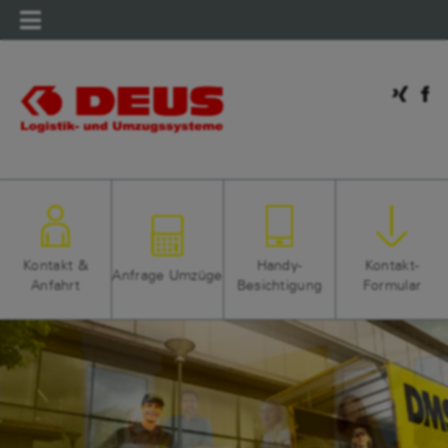
Mobilmenü
Kontakt &
Handy-
Kontakt-
Anfrage Umzüge
Anfahrt
Besichtigung
Formular