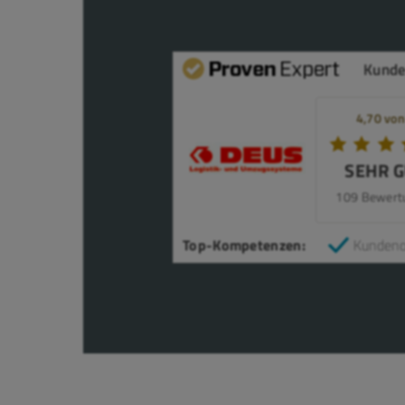
Kund
4,70 von
SEHR 
109 Bewert
Top-Kompetenzen:
Kundeno