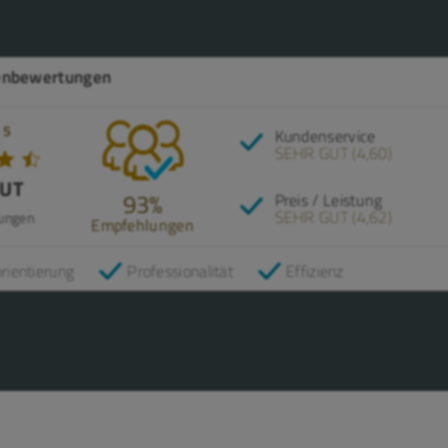
enbewertungen
 5
Kundenservice
SEHR GUT (4,60)
GUT
93%
Preis / Leistung
SEHR GUT (4,62)
ungen
Empfehlungen
rientierung
Professionalität
Effizienz