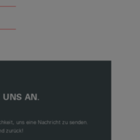
 UNS AN.
chkeit, uns eine Nachricht zu senden.
d zurück!